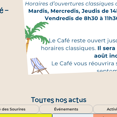
é –
Toutes nos actus
é des Sourires
Événements
Activ