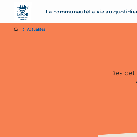
La communauté
La vie au quotidie
Actualités
Des peti