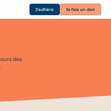
J'adhère
Je fais un don
jours des
.