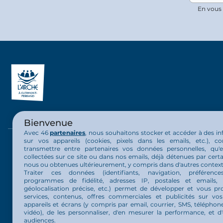
En vous 
Bienvenue
Avec 46
partenaires
, nous souhaitons stocker et accéder à des i
sur vos appareils (cookies, pixels dans les emails, etc.), c
La communauté
La vie au 
transmettre entre partenaires vos données personnelles, qu'el
collectées sur ce site ou dans nos emails, déjà détenues par certa
nous ou obtenues ultérieurement, y compris dans d'autres context
Présentation communauté
Nos activit
Traiter ces données (identifiants, navigation, préférence
programmes de fidélité, adresses IP, postales et emails, 
géolocalisation précise, etc.) permet de développer et vous pr
Organisation de la communauté
Actualités
services, contenus, offres commerciales et publicités sur vos 
appareils et écrans (y compris par email, courrier, SMS, téléphone
Nos projets
vidéo), de les personnaliser, d'en mesurer la performance, et d'
audiences.