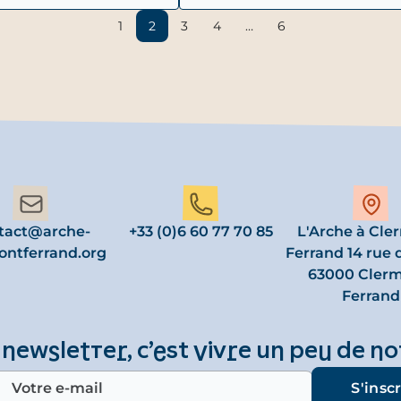
1
2
3
4
…
6
tact@arche-
+33 (0)6 60 77 70 85
L'Arche à Cle
ontferrand.org
Ferrand 14 rue 
63000 Clerm
Ferrand
 newsletter, c’est vivre un peu de no