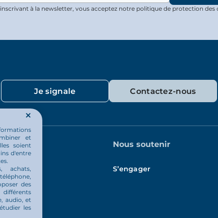
inscrivant à la newsletter, vous acceptez notre politique de protection des
Je signale
Contactez-nous
nformations
ombiner et
quotidien
Nous soutenir
les soient
ins d'entre
es.
és
S’engager
s, achats,
téléphone,
oposer des
différents
, audio, et
étudier les