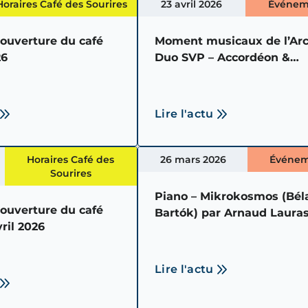
Horaires Café des Sourires
23 avril 2026
Événem
’ouverture du café
Moment musicaux de l’Arc
26
Duo SVP – Accordéon &
Hautbois
Lire l'actu
Horaires Café des
26 mars 2026
Événem
Sourires
Piano – Mikrokosmos (Bél
’ouverture du café
Bartók) par Arnaud Laura
ril 2026
Lire l'actu