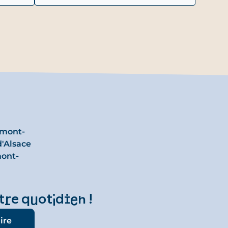
rmont-
d'Alsace
ont-
tre quotidien !