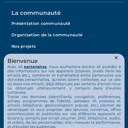
La communauté
Présentation communauté
Organisation de la communauté
Nos projets
L’Arche en France
Bienvenue
Avec 46
partenaires
, nous souhaitons stocker et accéder à
La vie au quotidien
des informations sur vos appareils (cookies, pixels dans les
emails, etc.), combiner et transmettre entre partenaires vos
Nos activités
données personnelles, qu'elles soient collectées sur ce site
ou dans nos emails, déjà détenues par certains d'entre nous
ou obtenues ultérieurement, y compris dans d'autres
Actualités
contextes.
Traiter ces données (identifiants, navigation, préférences,
Nous soutenir
achats, programmes de fidélité, adresses IP, postales et
emails, téléphone, géolocalisation précise, etc.) permet de
développer et vous proposer des services, contenus, offres
S’engager
commerciales et publicités sur vos différents appareils et
écrans (y compris par email, courrier, SMS, téléphone, audio,
Contact
et vidéo), de les personnaliser, d'en mesurer la performance,
et d'étudier les audiences.